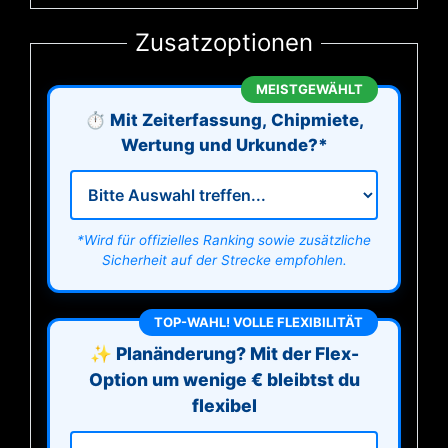
Zusatzoptionen
MEISTGEWÄHLT
⏱️ Mit Zeiterfassung, Chipmiete,
Wertung und Urkunde?*
*Wird für offizielles Ranking sowie zusätzliche
Sicherheit auf der Strecke empfohlen.
TOP-WAHL! VOLLE FLEXIBILITÄT
✨ Planänderung? Mit der Flex-
Option um wenige € bleibtst du
flexibel