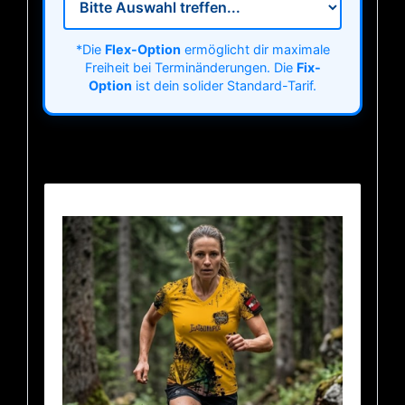
*Die
Flex-Option
ermöglicht dir maximale
Freiheit bei Terminänderungen. Die
Fix-
Option
ist dein solider Standard-Tarif.