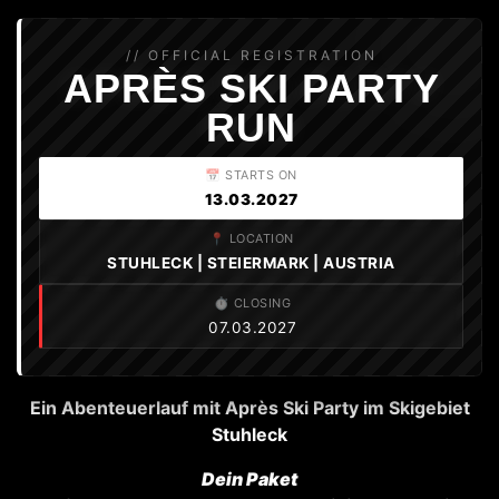
// OFFICIAL REGISTRATION
APRÈS SKI PARTY
RUN
📅 STARTS ON
13.03.2027
📍 LOCATION
STUHLECK | STEIERMARK | AUSTRIA
⏱️ CLOSING
07.03.2027
Ein Abenteuerlauf mit Après Ski Party im Skigebiet
Stuhleck
Dein Paket