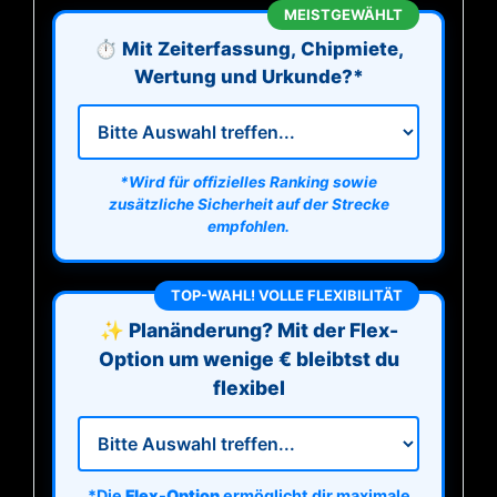
MEISTGEWÄHLT
⏱️ Mit Zeiterfassung, Chipmiete,
Wertung und Urkunde?*
*Wird für offizielles Ranking sowie
zusätzliche Sicherheit auf der Strecke
empfohlen.
TOP-WAHL! VOLLE FLEXIBILITÄT
✨ Planänderung? Mit der Flex-
Option um wenige € bleibtst du
flexibel
*Die
Flex-Option
ermöglicht dir maximale